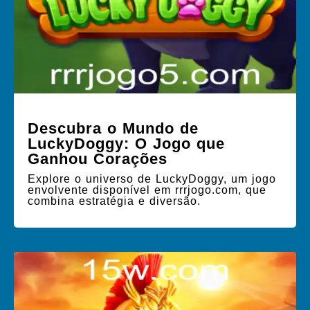
Descubra o Mundo de
LuckyDoggy: O Jogo que
Ganhou Corações
Explore o universo de LuckyDoggy, um jogo
envolvente disponível em rrrjogo.com, que
combina estratégia e diversão.