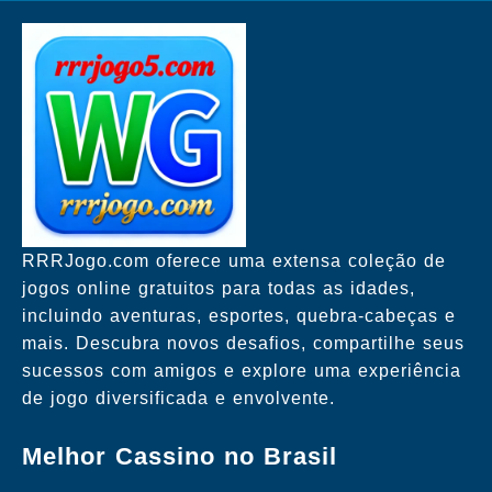
RRRJogo.com oferece uma extensa coleção de
jogos online gratuitos para todas as idades,
incluindo aventuras, esportes, quebra-cabeças e
mais. Descubra novos desafios, compartilhe seus
sucessos com amigos e explore uma experiência
de jogo diversificada e envolvente.
Melhor Cassino no Brasil