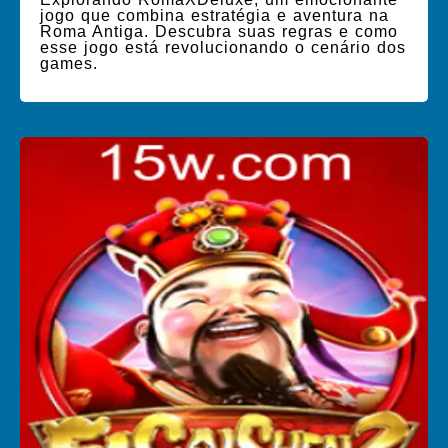
jogo que combina estratégia e aventura na
Roma Antiga. Descubra suas regras e como
esse jogo está revolucionando o cenário dos
games.