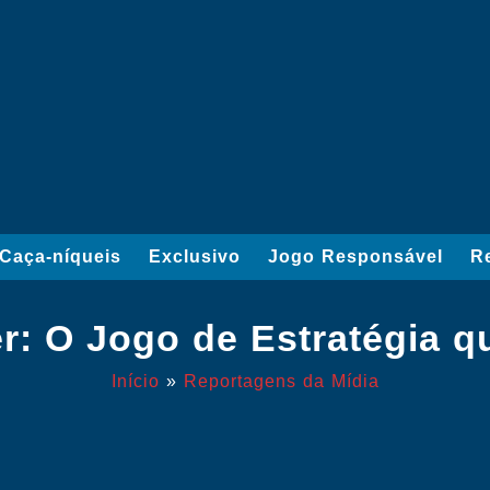
Caça-níqueis
Exclusivo
Jogo Responsável
R
: O Jogo de Estratégia q
Início
»
Reportagens da Mídia