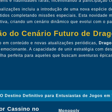
ens e habilidades raras, incentivando a participação c
alizações incluiu a introdução de uma nova espécie d
tidos completando missões especiais. Esta novidade
tiva, criando um cenário dinâmico que evolui com o p
o do Cenário Futuro de Dra
o em conteúdo e novas atualizações periódicas,
Drago
 emocionante. A capacidade de unir estratégia com des
lha perfeita para aqueles que buscam aventuras épicas
 O Destino Definitivo para Entusiastas de Jogos e
or Cassino no
Monopoly