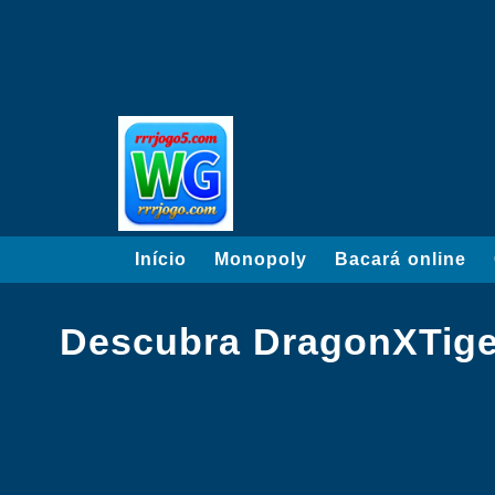
Início
Monopoly
Bacará online
Descubra DragonXTiger