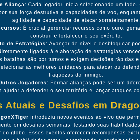
e Aliança:
Cada jogador inicia selecionando um lado.
por sua força destrutiva e capacidades de voo, enquan
agilidade e capacidade de atacar sorrateiramente
ecursos:
É crucial gerenciar recursos como ouro, gema
construir e fortalecer o seu exército.
o de Estratégias:
Avançar de nível e desbloquear pod
diretamente ligados à elaboração de estratégias vence
 batalhas são por turnos e exigem decisões rápidas e 
selecionar as melhores unidades para atacar ou defend
fraquezas do inimigo.
Outros Jogadores:
Formar alianças pode ser um difere
 ajudar a defender o seu território e lançar ataques c
s Atuais e Desafios em Drago
agonXTiger
introduziu novos eventos ao vivo que perm
nte em desafios semanais, testando suas habilidades
or do globo. Esses eventos oferecem recompensas excl