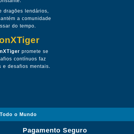
onstante.
e dragões lendários,
 mantém a comunidade
assar do tempo.
gonXTiger
nXTiger
promete se
afios contínuos faz
 e desafios mentais.
m Todo o Mundo
Pagamento Seguro